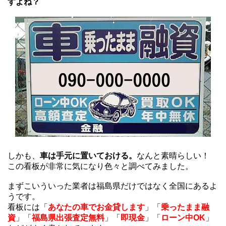
すよね？
しかも、
車は手元に置いておける。
なんと素晴らしい！
この看板が非常に気になり色々と調べてみました。
まずこいういった業者は福島県だけではなく全国にあるよ
うです。
看板には「
あなたの車でお金貸します
」「
乗ったまま融
資
」「
福島県出張査定無料
」「
即現金
」「
ローン中OK
」